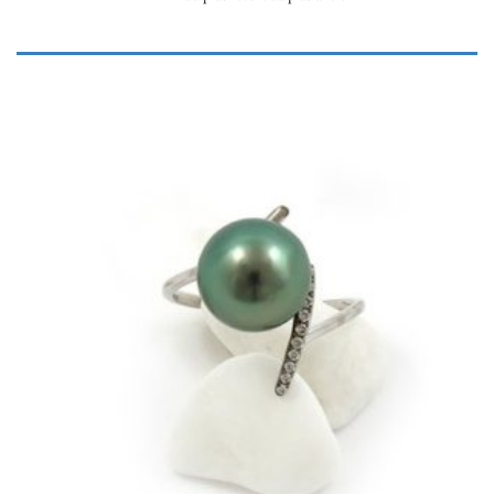
185
554
923
1,291
1,660
Produit Matériau
Argent rodié
(0)
Cuir
(0)
Inox
(0)
Mixte
(0)
Néoprène
(0)
Or blanc
(20)
Or jaune
(16)
Produit Forme
Or rose
(0)
Baroques et cerclées
(0)
Textile, autre
(1)
Rondes et semi-rondes
(33)
Semi-baroques (gouttes, ovales, et boutons)
(4)