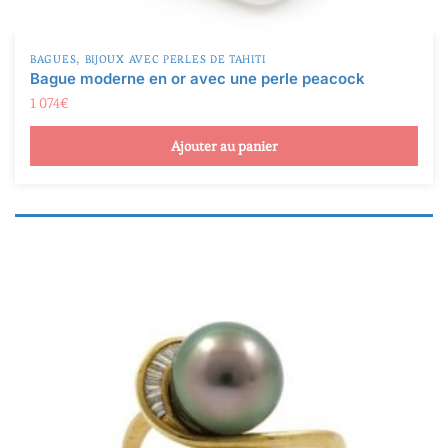
Produit Qualité
A
(16)
,
BAGUES
BIJOUX AVEC PERLES DE TAHITI
Bague moderne en or avec une perle peacock
AB
(9)
1 074
€
B
(12)
Ajouter au panier
C
(0)
D
(0)
TOP GEM
(0)
Produit Taille de la perle
Produit Taille de la perle