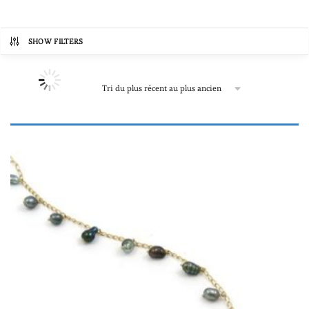
SHOW FILTERS
Prix
72€
5,263€
72
1,370
2,668
3,965
5,263
Produit Matériau
Argent rodié
(7)
Cuir
(18)
Inox
(1)
Mixte
(1)
Néoprène
(11)
Or blanc
(21)
Or jaune
(19)
Produit Forme