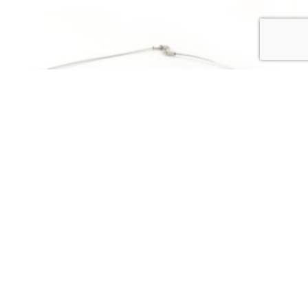
Out of stock
COLLIERS "UNE À PLUSIEURS PERLES"
Collier cable tonda 3 perles
402
€
Lire la suite