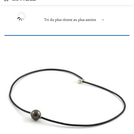
Prix
96€
21,588€
96
5,469
10,842
16,215
21,588
Produit Matériau
Argent rodié
(7)
Cuir
(41)
Inox
(3)
Mixte
(5)
Néoprène
(13)
Or blanc
(49)
Or jaune
(44)
Produit Forme
Or rose
(2)
Baroques et cerclées
(5)
Textile, autre
(5)