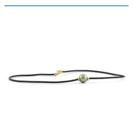
,
BIJOUX AVEC PERLES DE TAHITI
COLLIERS "UNE À PLUSIEURS