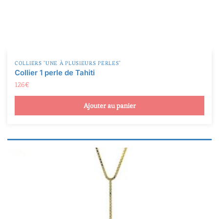
Rondes et semi-rondes
(119)
Semi-baroques (gouttes, ovales, et boutons)
(8)
Produit Qualité
COLLIERS "UNE À PLUSIEURS PERLES"
Collier 1 perle de Tahiti
A
(18)
126
€
AB
(43)
Ajouter au panier
B
(30)
C
(30)
D
(0)
TOP GEM
(13)
Produit Taille de la perle
Produit Taille de la perle