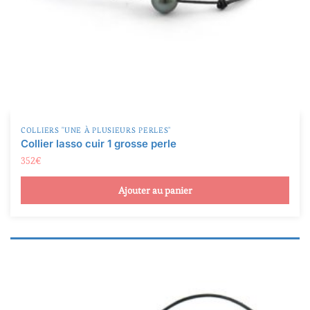
Argent rodié
(24)
Cuir
(59)
Inox
(5)
Mixte
(6)
COLLIERS "UNE À PLUSIEURS PERLES"
Néoprène
(24)
Collier lasso cuir 1 grosse perle
352
€
Or blanc
(160)
Ajouter au panier
Or jaune
(155)
Produit Forme
Or rose
(3)
Baroques et cerclées
(12)
Textile, autre
(14)
Rondes et semi-rondes
(322)
Semi-baroques (gouttes, ovales, et boutons)
(45)
Produit Qualité
A
(103)