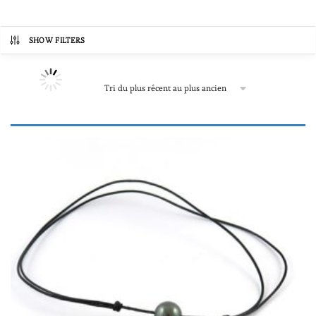
SHOW FILTERS
Catégories de produits
Boucles d'oreilles
(84)
Colliers et sautoirs avec perles de Tahiti
(181)
Colliers "une à plusieurs perles"
(181)
Colliers et sautoirs "tout perle"
(24)
Pendentifs
(100)
Bracelets
(111)
Bagues
(37)
Prix
Pour homme
(17)
72€
21,588€
Autre
(7)
72
5,451
10,830
16,209
21,588
Produit Matériau