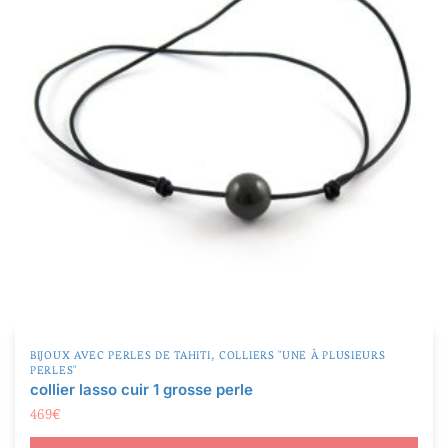
AB
(120)
B
(109)
C
(40)
D
(0)
TOP GEM
(13)
Produit Taille de la perle
Produit Taille de la perle
,
BIJOUX AVEC PERLES DE TAHITI
COLLIERS "UNE À PLUSIEURS
PERLES"
collier lasso cuir 1 grosse perle
469
€
Ajouter au panier