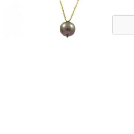
,
BIJOUX AVEC PERLES DE TAHITI
COLLIERS "UNE À PLUSIEURS
PERLES"
Cascade de perle colorées
1 408
€