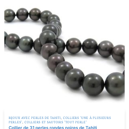
A
(103)
AB
(120)
B
(109)
C
(40)
D
(0)
TOP GEM
(13)
Produit Taille de la perle
Produit Taille de la perle
,
BIJOUX AVEC PERLES DE TAHITI
COLLIERS "UNE À PLUSIEURS
,
PERLES"
COLLIERS ET SAUTOIRS "TOUT PERLE"
Collier de 31 perles rondes noires de Tahiti
21 588
€