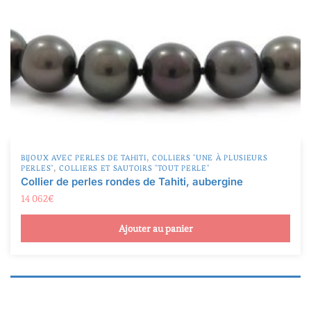
Produit Matériau
Argent rodié
(24)
Cuir
(59)
Inox
(5)
Mixte
(6)
,
BIJOUX AVEC PERLES DE TAHITI
COLLIERS "UNE À PLUSIEURS
,
PERLES"
COLLIERS ET SAUTOIRS "TOUT PERLE"
Néoprène
(24)
Collier de perles rondes de Tahiti, aubergine
Or blanc
(160)
14 062
€
Or jaune
(155)
Produit Forme
Ajouter au panier
Or rose
(3)
Baroques et cerclées
(12)
Textile, autre
(14)
Rondes et semi-rondes
(322)
Semi-baroques (gouttes, ovales, et boutons)
(45)
Produit Qualité