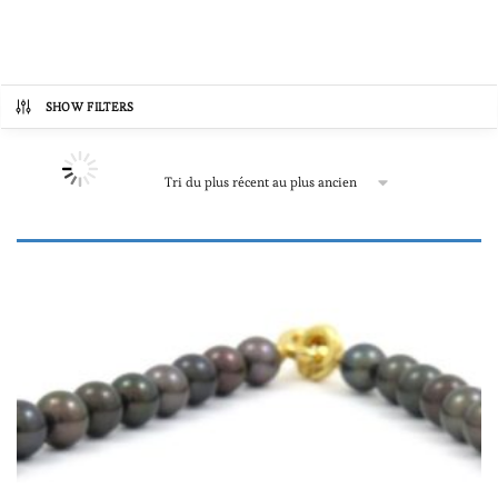
SHOW FILTERS
Catégories de produits
Boucles d'oreilles
(84)
Colliers et sautoirs avec perles de Tahiti
(181)
Colliers "une à plusieurs perles"
(181)
Colliers et sautoirs "tout perle"
(24)
Pendentifs
(100)
Bracelets
(111)
Bagues
(37)
Prix
Pour homme
(17)
72€
21,588€
Autre
(7)
72
5,451
10,830
16,209
21,588