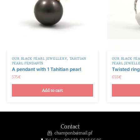
:
,
OUR BLACK PEARL JEWELLERY
TAHITIAN
OUR BLACK PE
PEARL PENDANTS
PEARL JEWELL
A pendant with 1 Tahitian pearl
Twisted ring
575
€
655
€
Add to cart
Contact
champonb@mail.pf