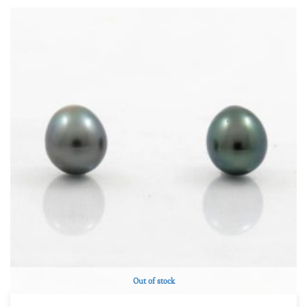
Rondes et semi-rondes
(2)
Semi-baroques (gouttes, ovales, et boutons)
(8)
Produit Qualité
A
(6)
AB
(4)
B
(0)
C
(0)
D
(0)
TOP GEM
(0)
Produit Taille de la perle
Produit Taille de la perle
Out of stock