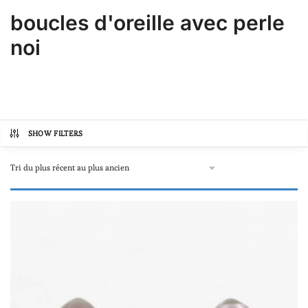
boucles d'oreille avec perle
noi
SHOW FILTERS
Catégories de produits
Autre
(0)
Bijoux avec perles de Tahiti
(0)
Boucles d'oreilles
(0)
Colliers et sautoirs avec perles de Tahiti
(0)
Colliers "une à plusieurs perles"
(0)
Colliers et sautoirs "tout perle"
(0)
Pendentifs
(0)