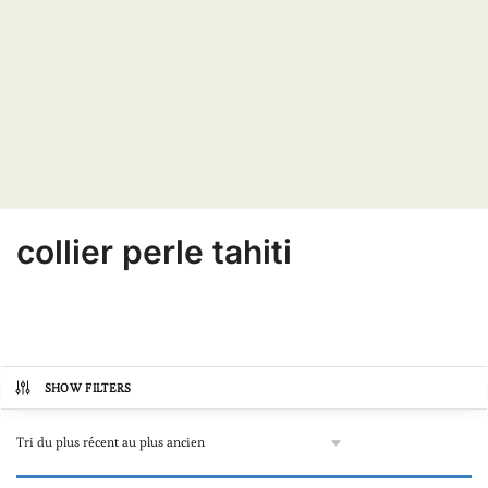
collier perle tahiti
SHOW FILTERS
Catégories de produits
Autre
(0)
Bijoux avec perles de Tahiti
(9)