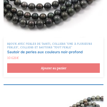
TOP GEM
(0)
Produit Taille de la perle
Produit Taille de la perle
,
BIJOUX AVEC PERLES DE TAHITI
COLLIERS "UNE À PLUSIEURS
,
PERLES"
COLLIERS ET SAUTOIRS "TOUT PERLE"
Sautoir de perles aux couleurs noir-profond
10 626
€
Ajouter au panier