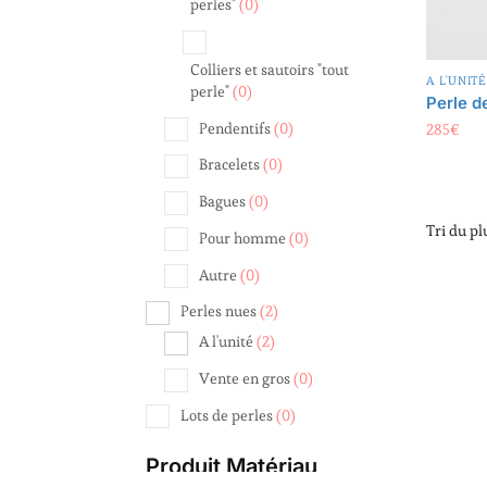
perles"
(0)
Colliers et sautoirs "tout
A L'UNITÉ
perle"
(0)
Perle d
Pendentifs
(0)
285
€
Bracelets
(0)
Bagues
(0)
Pour homme
(0)
Autre
(0)
Perles nues
(2)
A l'unité
(2)
Vente en gros
(0)
Lots de perles
(0)
Produit Matériau