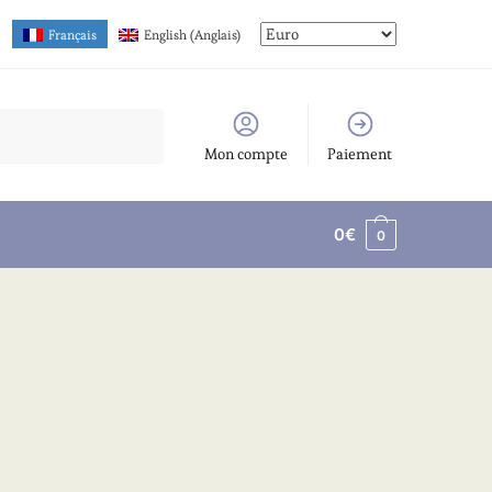
Français
English
(
Anglais
)
Mon compte
Paiement
0
€
0