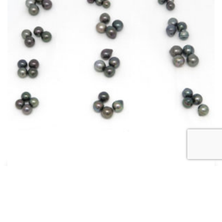
A
(2)
AB
(1)
B
(1)
C
(1)
D
(0)
TOP GEM
(0)
Produit Taille de la perle
Produit Taille de la perle
LOTS DE PERLES
Assortiment Multi-Formes & Tailles – 48 Perles de
Tahiti
5 000
€