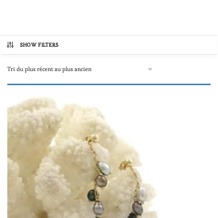
SHOW FILTERS
Catégories de produits
Autre
(0)
Bijoux avec perles de Tahiti
(2)
Boucles d'oreilles
(1)
Colliers et sautoirs avec perles de Tahiti
(1)
Colliers "une à plusieurs perles"
(1)
Colliers et sautoirs "tout perle"
(0)
Pendentifs
(0)
Prix
Bracelets
(0)
154€
5,000€
Bagues
(0)
154
1,366
2,577
3,789
5,000