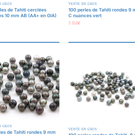
les de Tahiti cerclées
100 perles de Tahiti rondes 9
es 10 mm AB (AA+ en GIA)
C nuances vert
3 352
€
N GROS
VENTE EN GROS
les de Tahiti rondes 9 mm
100 perles rondes de Tahiti, 
colores
B, multicolores