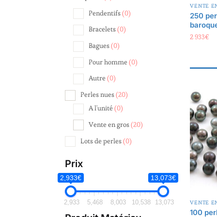
250 per
baroqu
Pendentifs
(0)
2 933
€
Bracelets
(0)
Bagues
(0)
Pour homme
(0)
Autre
(0)
Perles nues
(20)
A l'unité
(0)
Vente en gros
(20)
Lots de perles
(0)
Prix
2,933€
13,073€
VENTE E
100 per
2,933
5,468
8,003
10,538
13,073
B multi