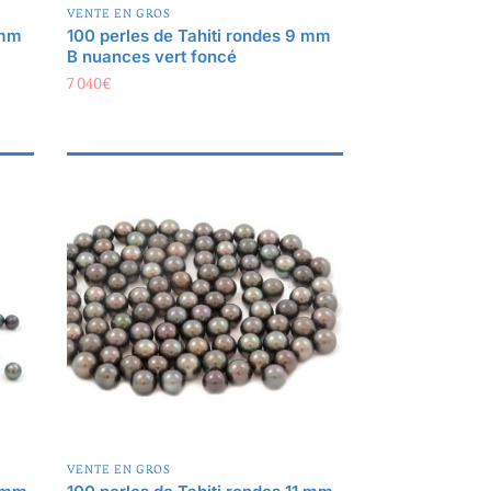
 mm
100 perles de Tahiti rondes 9 mm
B nuances vert foncé
7 040
€
VENTE EN GROS
8 mm,
100 perles de Tahiti rondes 11 mm
C nuances de cuivré