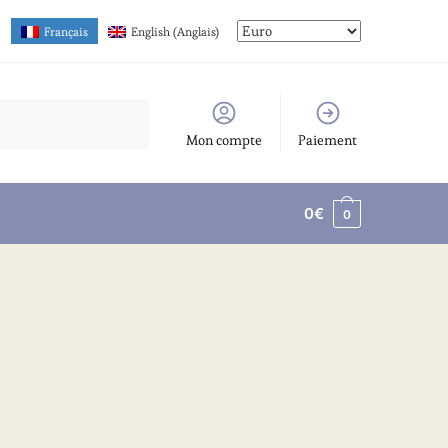
Français
English
(
Anglais
)
Mon compte
Paiement
0
€
0