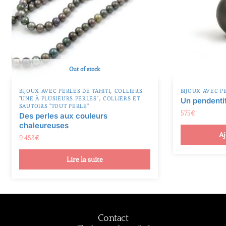
:
Out of stock
,
BIJOUX AVEC PERLES DE TAHITI
COLLIERS
BIJOUX AVEC P
,
"UNE À PLUSIEURS PERLES"
COLLIERS ET
Un pendentif
SAUTOIRS "TOUT PERLE"
575
€
Des perles aux couleurs
chaleureuses
Aj
9 453
€
Lire la suite
Contact