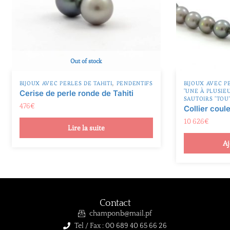
Out of stock
,
BIJOUX AVEC PERLES DE TAHITI
PENDENTIFS
BIJOUX AVEC P
"UNE À PLUSIE
Cerise de perle ronde de Tahiti
SAUTOIRS "TOU
476
€
Collier coul
10 626
€
Lire la suite
Aj
Contact
champonb@mail.pf
Tel / Fax : 00 689 40 65 66 26