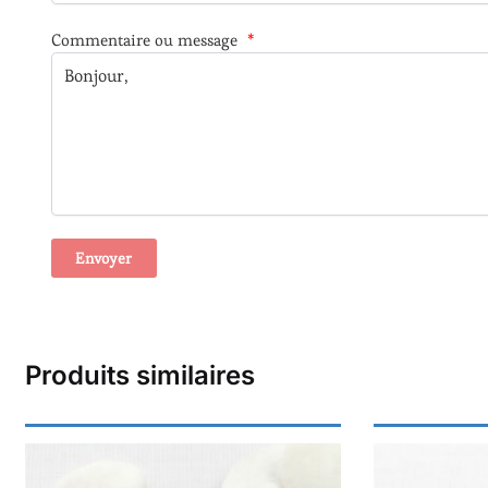
Commentaire ou message
*
A
l
t
Produits similaires
e
r
n
a