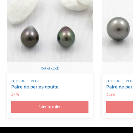
t
i
v
e
:
Out of stock
LOTS DE PERLES
LOTS DE PERLE
Paire de perles goutte
Paire de per
277
€
352
€
Lire la suite