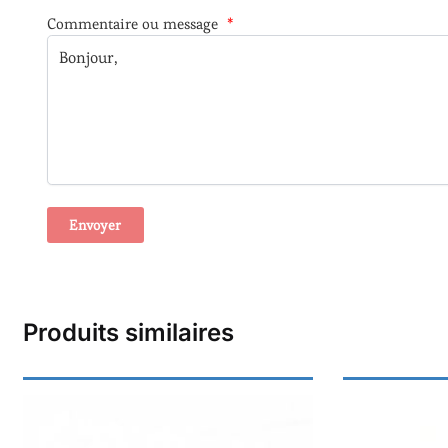
Commentaire ou message
*
A
l
t
Produits similaires
e
r
n
a
t