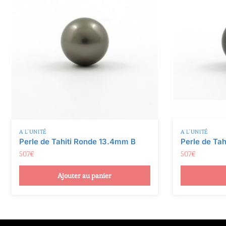
i
v
e
:
A L'UNITÉ
A L'UNITÉ
Perle de Tahiti Ronde 13.4mm B
Perle de Ta
507
€
507
€
Ajouter au panier