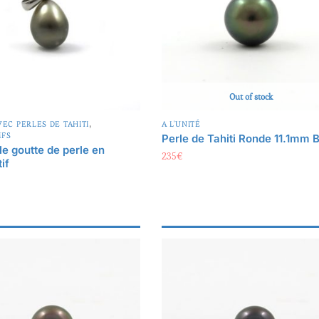
Out of stock
,
VEC PERLES DE TAHITI
A L'UNITÉ
IFS
Perle de Tahiti Ronde 11.1mm 
le goutte de perle en
235
€
if