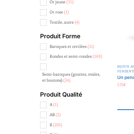
Or jaune
(35)
Or rose
(1)
Textile, autre
(4)
Produit Forme
Baroques et cerclées
(11)
Rondes et semi-rondes
(168)
BIJOUX A
PENDENT
Semi-baroques (gouttes, ovales,
Un pend
et boutons)
(24)
575
€
Produit Qualité
A
(1)
AB
(2)
B
(201)