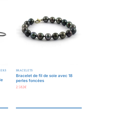
IERS
BRACELETS
Bracelet de fil de soie avec 18
le
perles foncées
2 582
€