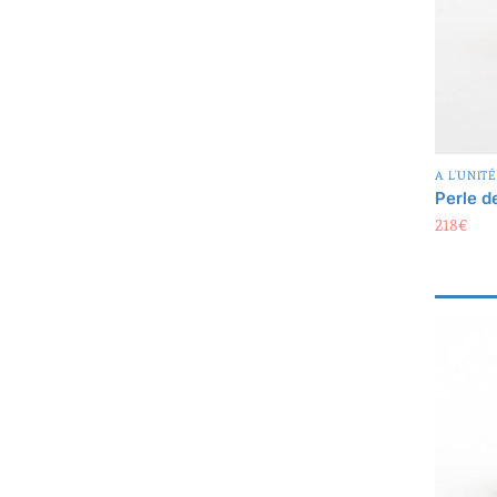
A L'UNITÉ
Perle d
218
€