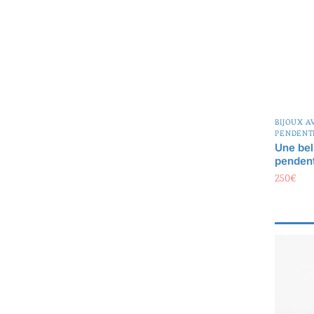
BIJOUX A
PENDENT
Une bel
pendent
250
€