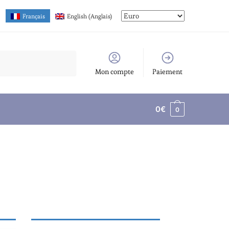
Français
English
(
Anglais
)
Mon compte
Paiement
0
€
0