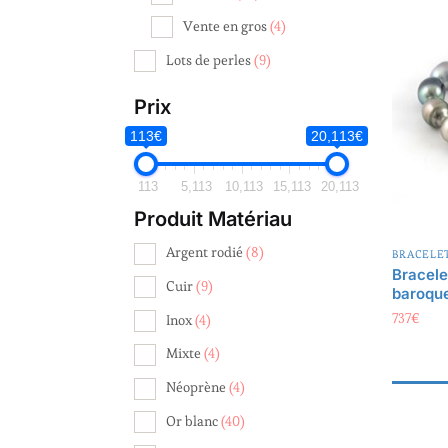
Vente en gros
(4)
Lots de perles
(9)
Prix
113€
20,113€
113
5,113
10,113
15,113
20,113
Produit Matériau
Argent rodié
(8)
BRACELE
Bracele
Cuir
(9)
baroqu
737
€
Inox
(4)
Mixte
(4)
Néoprène
(4)
Or blanc
(40)