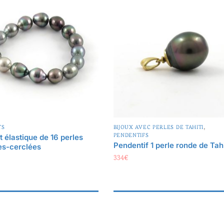
,
TS
BIJOUX AVEC PERLES DE TAHITI
PENDENTIFS
t élastique de 16 perles
Pendentif 1 perle ronde de Tahi
es-cerclées
334
€