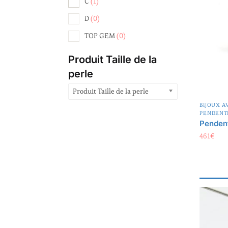
C
(1)
D
(0)
TOP GEM
(0)
Produit Taille de la
perle
Produit Taille de la perle
BIJOUX A
PENDENT
Pendent
461
€