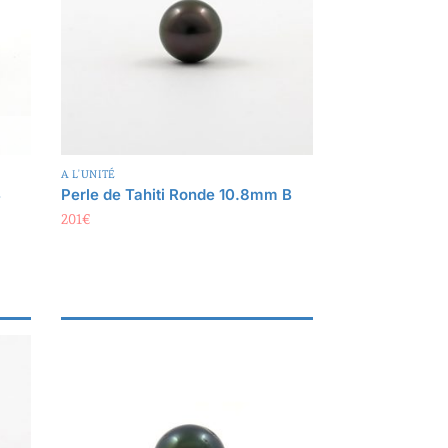
A L'UNITÉ
B
Perle de Tahiti Ronde 10.8mm B
201
€