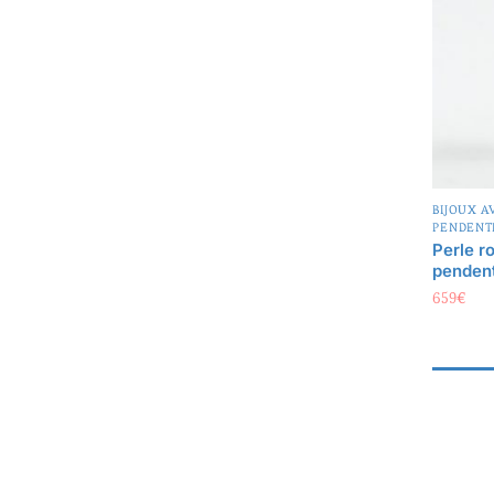
BIJOUX A
PENDENT
Perle r
pendent
659
€