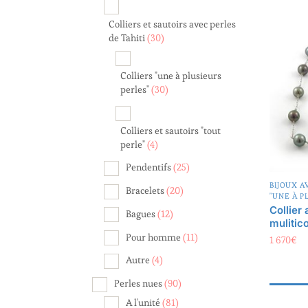
Colliers et sautoirs avec perles
de Tahiti
(30)
Colliers "une à plusieurs
perles"
(30)
Colliers et sautoirs "tout
perle"
(4)
Pendentifs
(25)
BIJOUX A
Bracelets
(20)
"UNE À P
Collier
Bagues
(12)
mulitic
Pour homme
(11)
1 670
€
Autre
(4)
Perles nues
(90)
A l'unité
(81)