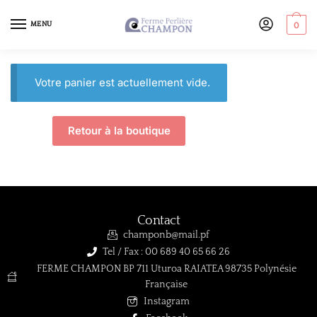
MENU
0
Votre panier est actuellement vide.
Retour à la boutique
Contact
champonb@mail.pf
Tel / Fax : 00 689 40 65 66 26
FERME CHAMPON BP 711 Uturoa RAIATEA 98735 Polynésie
Française
Instagram